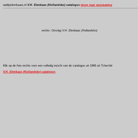
wallyelenbaas.nl
V.H. Elenbaas (Hollandsko) catalogus
terug naar voorpagina
rechts: Omslag V.H. Elenbaas (Hollandsko)
Klik op de foto rechts voor een volledig inzicht van de catalogus uit 1966 uit Tchechië
V.H. Elenbaas (Hollandsko) catalogus