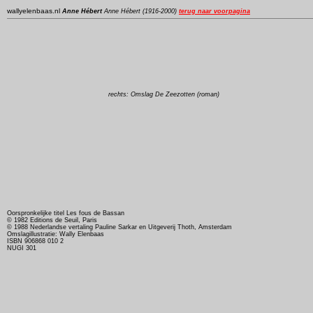
wallyelenbaas.nl
Anne Hébert
Anne Hébert (1916-2000)
terug naar voorpagina
rechts: Omslag De Zeezotten (roman)
Oorspronkelijke titel Les fous de Bassan
© 1982 Editions de Seuil, Paris
© 1988 Nederlandse vertaling Pauline Sarkar en Uitgeverij Thoth, Amsterdam
Omslagillustratie: Wally Elenbaas
ISBN 906868 010 2
NUGI 301