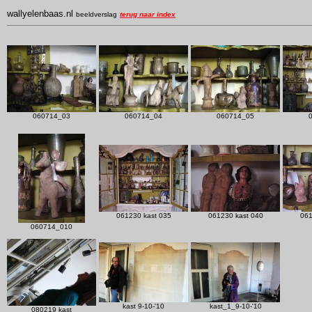
wallyelenbaas.nl
beeldverslag
terug naar index
060714_03
060714_04
060714_05
061230 kast 035
061230 kast 040
061
060714_010
kast 9-10-'10
kast_1_9-10-'10
080219 kast