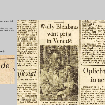
ijke stand dat
lding van een
een bericht dat
aard)