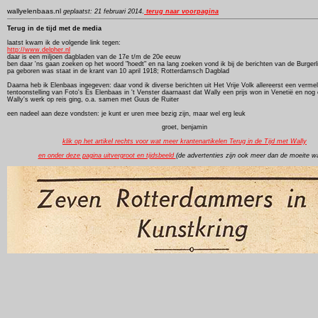
wallyelenbaas.nl
geplaatst: 21 februari 2014
.
terug naar voorpagina
Terug in de tijd
met de media
laatst kwam ik de volgende link tegen:
http://www.delpher.nl
daar is een miljoen dagbladen van de 17e t/m de 20e eeuw
ben daar 'ns gaan zoeken op het woord "hoedt" en na lang zoeken vond ik bij de berichten van de Burgerl
pa geboren was staat in de krant van 10 april 1918; Rotterdamsch Dagblad
Daarna heb ik Elenbaas ingegeven: daar vond ik diverse berichten uit Het Vrije Volk allereerst een verme
tentoonstelling van Foto's Es Elenbaas in 't Venster daarnaast dat Wally een prijs won in Venetië en nog 
Wally's werk op reis ging, o.a. samen met Guus de Ruiter
een nadeel aan deze vondsten: je kunt er uren mee bezig zijn, maar wel erg leuk
groet, benjamin
klik op het artikel rechts voor wat meer krantenartikelen Terug in de Tijd met Wally
en onder deze pagina uitvergroot en tijdsbeeld
(de advertenties zijn ook meer dan de moeite w