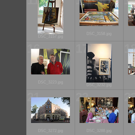
11
12
1
DSC_3158.jpg
DSC_3157.jpg
16
17
1
DSC_3223.jpg
DSC_3232.jpg
21
22
2
DSC_3272.jpg
DSC_3288.jpg