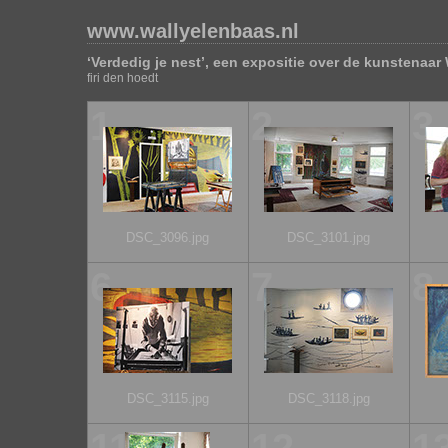
www.wallyelenbaas.nl
‘Verdedig je nest’, een expositie over de kunstenaar
firi den hoedt
1
2
3
DSC_3096.jpg
DSC_3101.jpg
6
7
8
DSC_3115.jpg
DSC_3118.jpg